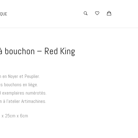
IQUE
 à bouchon – Red King
 en Noyer et Peuplier.
es bouchons en liège.
0 exemplaires numérotés.
n à l’atelier Artimachines.
m x 25cm x 6cm