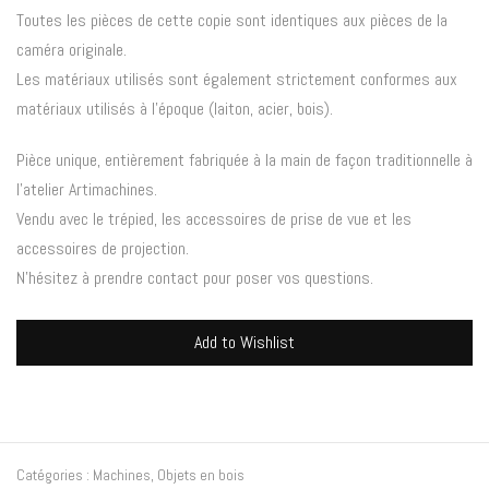
Toutes les pièces de cette copie sont identiques aux pièces de la
caméra originale.
Les matériaux utilisés sont également strictement conformes aux
matériaux utilisés à l’époque (laiton, acier, bois).
Pièce unique, entièrement fabriquée à la main de façon traditionnelle à
l’atelier Artimachines.
Vendu avec le trépied, les accessoires de prise de vue et les
accessoires de projection.
N’hésitez à prendre contact pour poser vos questions.
Add to Wishlist
Catégories :
Machines
,
Objets en bois